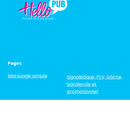
Pages
Marquage simple
Signalétique, PLV, bâche,
banderole et
promotionnel
Semi-covering
La vitrophanie
Covering Complet
Réalisations