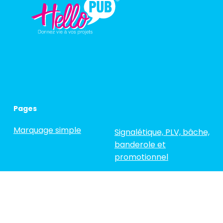
Pages
Marquage simple
Signalétique, PLV, bâche,
banderole et
promotionnel
Semi-covering
La vitrophanie
Covering Complet
Réalisations