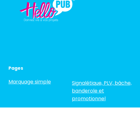
Pages
Marquage simple
Signalétique, PLV, bâche,
banderole et
promotionnel
Semi-covering
La vitrophanie
Covering Complet
Réalisations