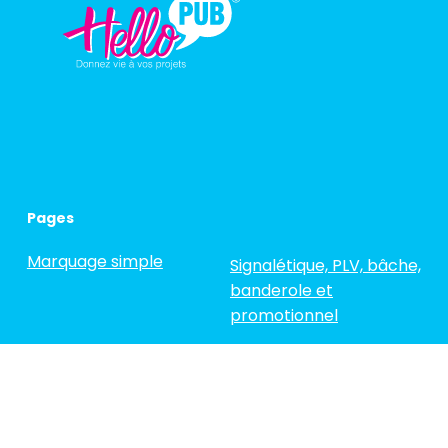
Pages
Marquage simple
Signalétique, PLV, bâche,
banderole et
promotionnel
Semi-covering
La vitrophanie
Covering Complet
Réalisations